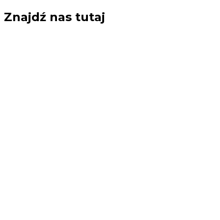
Przejdź
Znajdź nas tutaj
do
treści