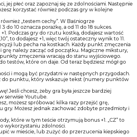
, jej płeć oraz zapoznaj się ze zdolnościami. Następnie
 możesz korzystać również podczas gry w kolejne
 również „testem cechy”. W Baśniogrze
 do 10 oznacza porażkę, a od 11 do 18 sukces.
 +1. Podczas gry do rzutu kostką, dodajesz wartość
0”, to dodajesz +1, więc twój ostateczny wynik to 11.
cyzji lub pecha na kostkach. Każdy punkt zmęczenia
i grę należy zacząć od początku. Magiczne mikstury,
, punkty zmęczenia wracają do stanu wyjściowego.
do testów, które on daje. Od teraz będziesz mógł go
olności i mogą być przydatni w następnych przygodach.
jdź do punktu, który wskazuje tekst (numery punktów
 Jeśli chcesz, żeby gra była jeszcze bardziej
w serwisie Youtube.
sz, możesz spróbować kilka razy przejść grę,
iu gry. Możesz jednak zachować zdobyte przedmioty i
dy, które w tym teście otrzymują bonus +1. „CZ” to
 o wykorzystaniu zdolności.
pić w mieście, lub zużyć do przerzucenia kiepskiego