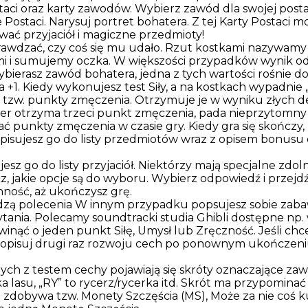
aci oraz karty zawodów. Wybierz zawód dla swojej postaci
e Postaci. Narysuj portret bohatera. Z tej Karty Postaci
ywać przyjaciół i magiczne przedmioty!
rawdzać, czy coś się mu udało. Rzut kostkami nazywamy
 i sumujemy oczka. W większości przypadków wynik od 3
bierasz zawód bohatera, jedna z tych wartości rośnie do
 +1. Kiedy wykonujesz test Siły, a na kostkach wypadnie „1
tzw. punkty zmęczenia. Otrzymuje je w wyniku złych de
er otrzyma trzeci punkt zmęczenia, pada nieprzytomny 
ć punkty zmęczenia w czasie gry. Kiedy gra się skończy
opisujesz go do listy przedmiotów wraz z opisem bonusu 
jesz go do listy przyjaciół. Niektórzy mają specjalne zd
z, jakie opcje są do wyboru. Wybierz odpowiedź i prze
nność, aż ukończysz grę.
dzą polecenia W innym przypadku popsujesz sobie zabawę!
nia. Polecamy soundtracki studia Ghibli dostępne np. 
inąć o jeden punkt Siłę, Umysł lub Zręczność. Jeśli chce
e dopisuj drugi raz rozwoju cech po ponownym ukończen
h z testem cechy pojawiają się skróty oznaczające zawo
a lasu, „RY” to rycerz/rycerka itd. Skrót ma przypominać
zdobywa tzw. Monety Szczęścia (MS), Może za nie coś ku