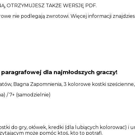
Ą, OTRZYMUJESZ TAKŻE WERSJĘ PDF.
we nie podlegają zwrotowi. Więcej informacji znajdzie
 paragrafowej dla najmłodszych graczy!
ów, Bagna Zapomnienia, 3 kolorowe kostki sześcienne, 
) / 7+ (samodzielnie)
stki do gry, ołówek, kredki (dla lubiących kolorować) i
czytającym może pomóc ktoś, kto to potrafi.