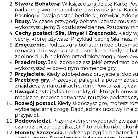
Stwórz Bohatera!
W książce znajdziesz Kartę Post
nadaj imię swojemu bohaterowi i wpisz je na Karci
Baśniogry. Twoja postać będzie się rozwijać, zdob
Rzuty.
W czasie przygody bohater często musi sp
wykorzystujemy 3 kostki sześcienne. Rzucamy nimi
Cechy postaci: Siła, Umysł i Zręczność.
Kiedy wy
cechy, której używasz. Przykład: cechę Siła masz na
Zmęczenie.
Podczas gry bohater może otrzymać 
oznacza -1 do wyniku rzutu kostkami. Kiedy bohat
zdolności lub niektóre przedmioty mogą niwelowa
Przedmioty.
Jeśli zdobędziesz jakiś przedmiot, d
wykorzystać w dowolnym momencie gry.
Przyjaciele.
Kiedy zdobędziesz przyjaciela, dopisu
Przebieg gry.
Przeczytaj paragraf, a potem zobac
znajdziesz w narożnikach stron). Powtarzaj tę czy
Uwaga!
Czytaj tylko te punkty, do których prowa
magiczna, możesz odtwarzać muzykę podczas czyta
Rozwój postaci.
Kiedy skończysz grę, możesz rozw
wybierając inną drogę. Bądź jednak uczciwy i ni
przyjaciół.
Podpowiedzi.
Przy niektórych wyborach związanyc
czarodziej/czarodziejka, „OP” to opiekun/opiekunk
Monety Szczęścia.
Podczas przygód bohater(ka) 