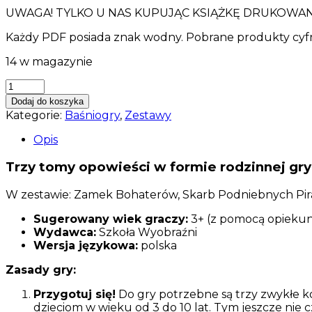
UWAGA! TYLKO U NAS KUPUJĄC KSIĄŻKĘ DRUKOWAN
Każdy PDF posiada znak wodny. Pobrane produkty cyfro
14 w magazynie
ilość
Baśniogry
Dodaj do koszyka
w
Kategorie:
Baśniogry
,
Zestawy
zestawie
-
Opis
Zamek
Bohaterów,
Trzy tomy opowieści w formie rodzinnej gry
Skarb
Podniebnych
W zestawie: Zamek Bohaterów, Skarb Podniebnych Pirat
Piratów,
Bagna
Sugerowany wiek graczy:
3+ (z pomocą opiekuna
Zapomnienia
Wydawca:
Szkoła Wyobraźni
+
Wersja językowa:
polska
PDFy
Zasady gry:
Przygotuj się!
Do gry potrzebne są trzy zwykłe ko
dzieciom w wieku od 3 do 10 lat. Tym jeszcze nie 